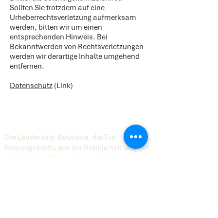
Sollten Sie trotzdem auf eine
Urheberrechtsverletzung aufmerksam
werden, bitten wir um einen
entsprechenden Hinweis. Bei
Bekanntwerden von Rechtsverletzungen
werden wir derartige Inhalte umgehend
entfernen.
Datenschutz
(Link)
Die Leadership-Boutique, die Top-
Führungskräfte aus der Bubble holt und mit
der nächsten Generation verbindet.
Unternehmen
Über Digital8
Karriere