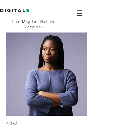
Digital
8
The Digital Native
Network
< Back