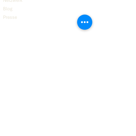
Netzwerk
Blog
Presse
Digital
8
© 2026 Digital8 GmbH
Kontakt
hello@digital8.ai
LinkedIn
Impressum
Datenschutz