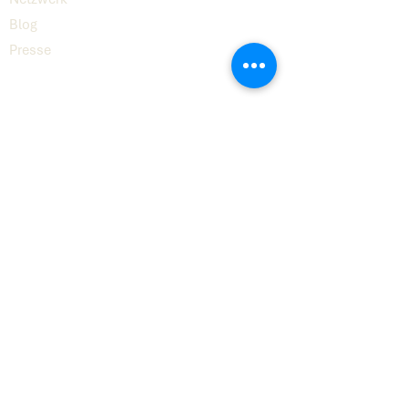
Blog
Presse
Digital
8
© 2026 Digital8 GmbH
Kontakt
hello@digital8.ai
LinkedIn
Impressum
Datenschutz