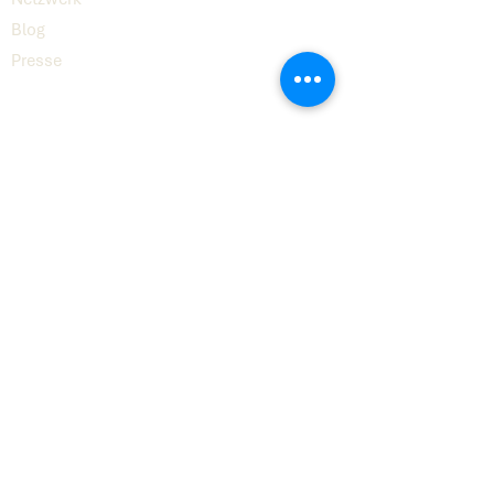
Blog
Presse
Digital
8
© 2026 Digital8 GmbH
Kontakt
hello@digital8.ai
LinkedIn
Impressum
Datenschutz