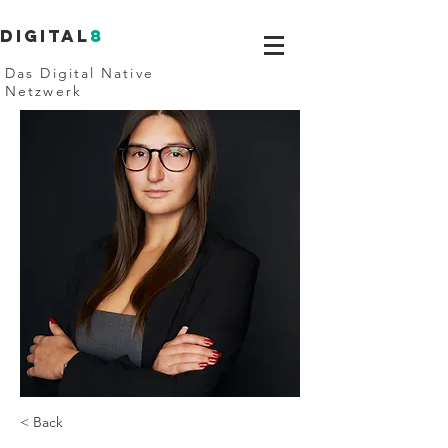
Digital
8
Das Digital Native
Netzwerk
< Back