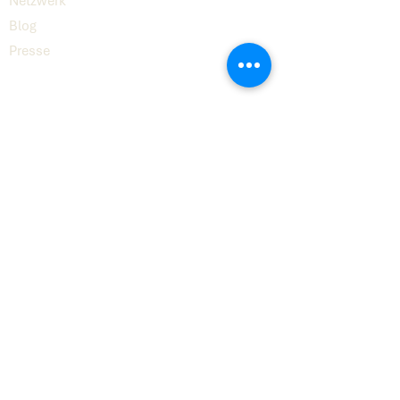
Netzwerk
Blog
Presse
Digital
8
© 2026 Digital8 GmbH
Kontakt
hello@digital8.ai
LinkedIn
Impressum
Datenschutz