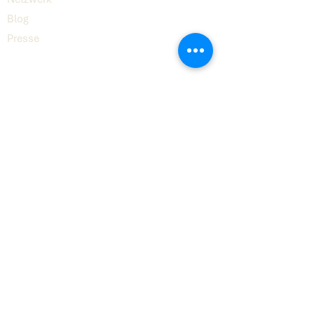
Blog
Presse
Digital
8
© 2026 Digital8 GmbH
Kontakt
hello@digital8.ai
LinkedIn
Impressum
Datenschutz