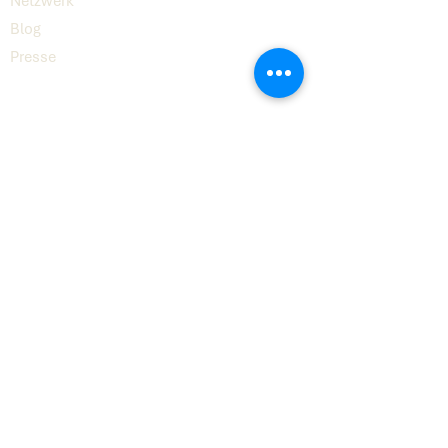
Netzwerk
Blog
Presse
Digital
8
© 2026 Digital8 GmbH
Kontakt
hello@digital8.ai
LinkedIn
Impressum
Datenschutz