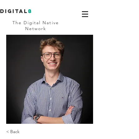
Digital
8
The Digital Native
Network
< Back