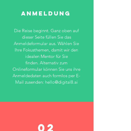
anmeldung
Die Reise beginnt. Ganz oben auf
dieser Seite füllen Sie das
Anmeldeformular aus. Wählen Sie
Ihre Fokusthemen, damit wir den
idealen Mentor für Sie
finden. Alternativ zum
Onlineformular können Sie uns ihre
Anmeldedaten auch formlos per E-
Mail zusenden:
hello@digital8.ai
02