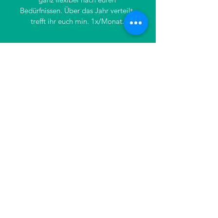
Bedürfnissen. Über das Jahr verteilt,
trefft ihr euch min. 1x/Monat.
05
Community
Ergänzend zu Ihrem Mentor
erhalten sie exklusiven Zugang zu
unserer Community: Austausch mit