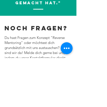
gemacht hat."
NOCH FRAGEN?
Du hast Fragen zum Konzept "Reverse
Mentoring" oder möchtest dich
grundsätzlich mit uns austauschen? Dafür
sind wir da! Melde dich gerne bei uns,
indem du unser Kontaktformular direkt
hier unten ausfüllst:
Die Leadership-Boutique, die Top-
Führungskräfte aus der Bubble holt und mit
der nächsten Generation verbindet.
Unternehmen