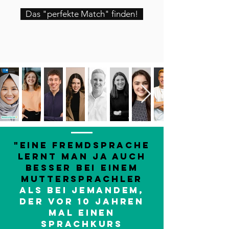
Das "perfekte Match" finden!
"Eine Fremdsprache
lernt man ja auch
besser bei einem
Muttersprachler
als bei jemandem,
der vor 10 Jahren
mal einen
Sprachkurs