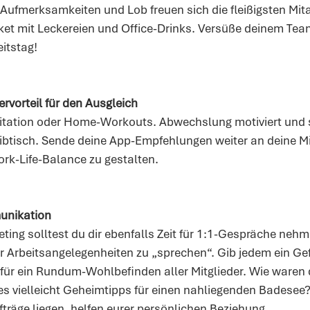
 Aufmerksamkeiten und Lob freuen sich die fleißigsten Mit
ket mit Leckereien und Office-Drinks. Versüße deinem Te
itstag!
ervorteil für den Ausgleich
tation oder Home-Workouts. Abwechslung motiviert und so
ibtisch. Sende deine App-Empfehlungen weiter an deine Mi
Work-Life-Balance zu gestalten.
unikation
g solltest du dir ebenfalls Zeit für 1:1-Gespräche nehme
er Arbeitsangelegenheiten zu „sprechen“. Gib jedem ein Ge
für ein Rundum-Wohlbefinden aller Mitglieder. Wie waren d
 vielleicht Geheimtipps für einen nahliegenden Badesee?
fträge liegen, helfen eurer persönlichen Beziehung.