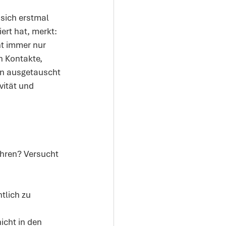
sich erstmal 
rt hat, merkt: 
ht immer nur 
n Kontakte, 
en ausgetauscht 
vität und 
hren? Versucht 
tlich zu 
icht in den 