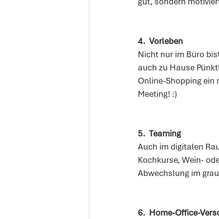
gut, sondern motivier
4.
Vorleben 
Nicht nur im Büro bis
auch zu Hause Pünktli
Online-Shopping ein 
Meeting! :)
5.
Teaming
Auch im digitalen Ra
Kochkurse, Wein- ode
Abwechslung im graue
6.
Home-Office-Vers