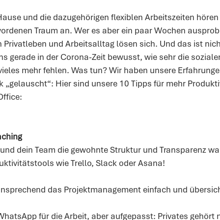
ause und die dazugehörigen flexiblen Arbeitszeiten hören 
rdenen Traum an. Wer es aber ein paar Wochen ausprobie
Privatleben und Arbeitsalltag lösen sich. Und das ist nic
ns gerade in der Corona-Zeit bewusst, wie sehr die soziale
o vieles mehr fehlen. Was tun? Wir haben unsere Erfahrung
 „gelauscht“: Hier sind unsere 10 Tipps für mehr Produkti
ffice:
aching
 und dein Team die gewohnte Struktur und Transparenz wa
ktivitätstools wie Trello, Slack oder Asana!
ch ansprechend das Projektmanagement einfach und übersich
WhatsApp für die Arbeit, aber aufgepasst: Privates gehört n