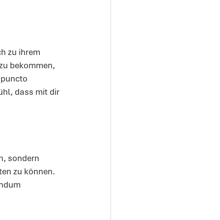
ch zu ihrem 
t zu bekommen, 
 puncto 
hl, dass mit dir 
n, sondern 
ten zu können. 
undum 