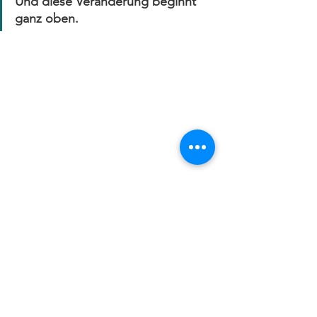
Und diese Veränderung beginnt 
ganz oben. 
Zur kompletten 
Diversitätsstudie 
mit 
Datenstand 2022 geht’s 
hier
.
Vergleich zwischen den 
40 DAX-
Unternehmen
 und den 
19 
deutschen Unicorns 